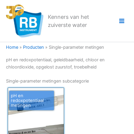
Ga
naar
Kenners van het
de
zuiverste water
inhoud
Home
»
Producten
»
Single-parameter metingen
pH en redoxpotentiaal, geleidbaarheid, chloor en
chloordioxide, opgelost zuurstof, troebelheid
Single-parameter metingen subcategorie
pH en
redoxpotentiaal
metingen