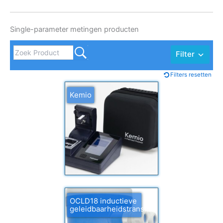
Single-parameter metingen producten
Filter
Filters resetten
Kemio
OCLD18 inductieve
geleidbaarheidstransmitter