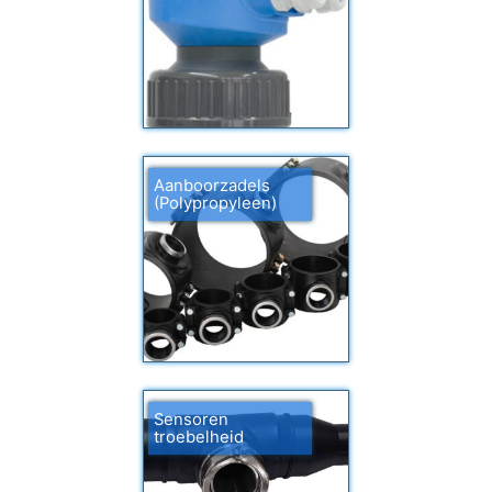
Aanboorzadels
(Polypropyleen)
Sensoren
troebelheid