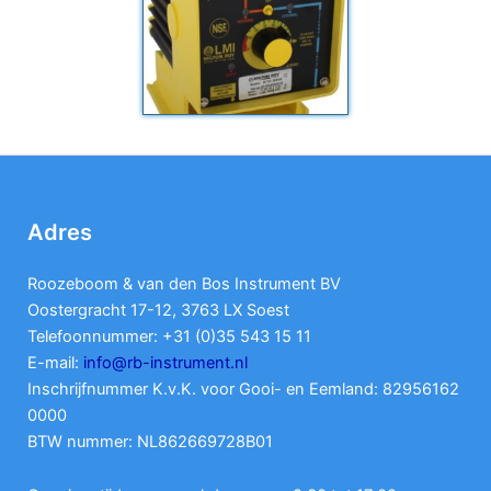
Adres
Roozeboom & van den Bos Instrument BV
Oostergracht 17-12, 3763 LX Soest
Telefoonnummer: +31 (0)35 543 15 11
E-mail:
info@rb-instrument.nl
Inschrijfnummer K.v.K. voor Gooi- en Eemland: 82956162
0000
BTW nummer: NL862669728B01