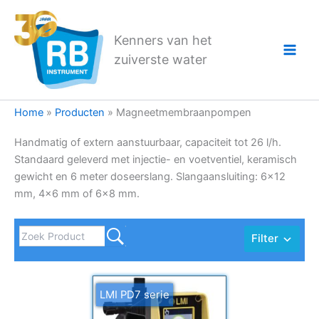
Ga
naar
Kenners van het
de
zuiverste water
inhoud
Home
»
Producten
»
Magneetmembraanpompen
Handmatig of extern aanstuurbaar, capaciteit tot 26 l/h.
Standaard geleverd met injectie- en voetventiel, keramisch
gewicht en 6 meter doseerslang. Slangaansluiting: 6×12
mm, 4×6 mm of 6×8 mm.
Filter
LMI PD7 serie