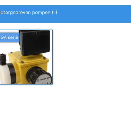
otorgedreven pompen
(1)
GA serie