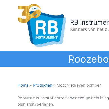
Ga
naar
de
RB Instrumen
inhoud
Kenners van het zu
Roozebo
Home
»
Producten
»
Motorgedreven pompen
Robuuste kunststof corrosiebestendige behuizing,
plunjeruitvoeringen.