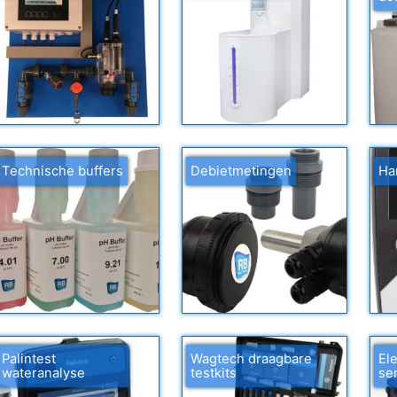
Technische buffers
Debietmetingen
Ha
Palintest
Wagtech draagbare
El
wateranalyse
testkits
se