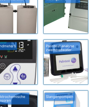
ndmeters
Palintest analyse
zwembadwater
ektrochemische
Slangenpompen
nsoren