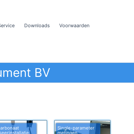
Service
Downloads
Voorwaarden
ument BV
carbonaat
Single-parameter
eerinstallatie
metingen