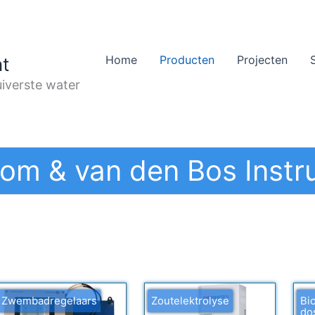
Home
Producten
Projecten
t
iverste water
om & van den Bos Instr
Zwembadregelaars
Zoutelektrolyse
Bi
dos