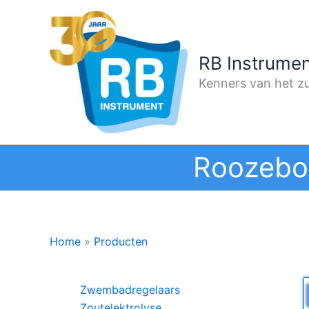
Ga
naar
de
RB Instrumen
inhoud
Kenners van het zu
Roozebo
Home
»
Producten
Zwembadregelaars
Zoutelektrolyse