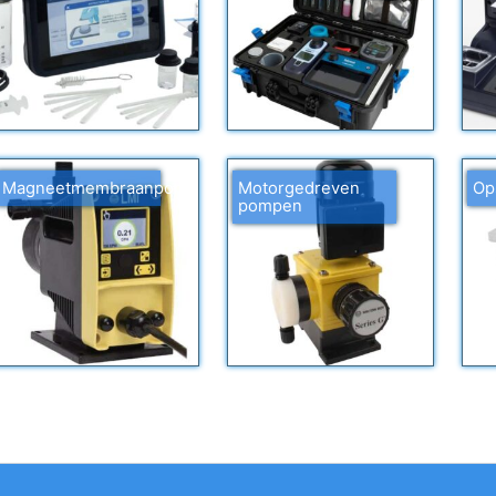
Magneetmembraanpompen
Motorgedreven
Op
pompen