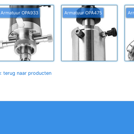
Armatuur OPA933
Armatuur OPA475
Ar
< terug naar producten