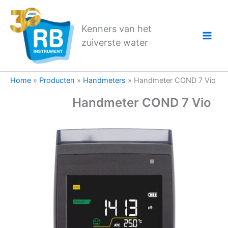
Ga
naar
Kenners van het
de
zuiverste water
inhoud
Home
»
Producten
»
Handmeters
»
Handmeter COND 7 Vio
Handmeter COND 7 Vio