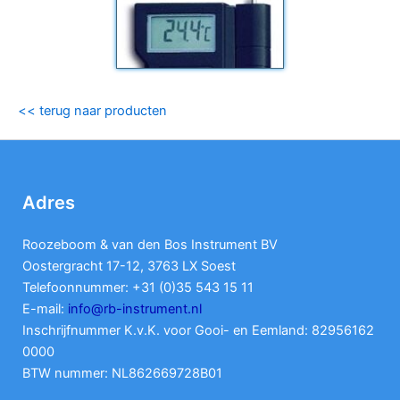
<< terug naar producten
Adres
Roozeboom & van den Bos Instrument BV
Oostergracht 17-12, 3763 LX Soest
Telefoonnummer: +31 (0)35 543 15 11
E-mail:
info@rb-instrument.nl
Inschrijfnummer K.v.K. voor Gooi- en Eemland: 82956162
0000
BTW nummer: NL862669728B01