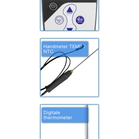
Handmeter TEMP 7
NTC
Digitale
thermometer