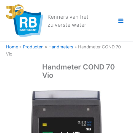
Ga
naar
Kenners van het
de
zuiverste water
inhoud
Home
»
Producten
»
Handmeters
»
Handmeter COND 70
Vio
Handmeter COND 70
Vio