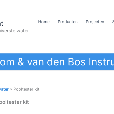
Home
Producten
Projecten
t
iverste water
om & van den Bos Instr
water
»
Pooltester kit
ooltester kit