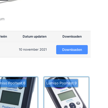
ium
ieën
Datum updaten
Downloaden
10 november 2021
Downloaden
miso Pooltest 6
Lumiso Pooltest 9