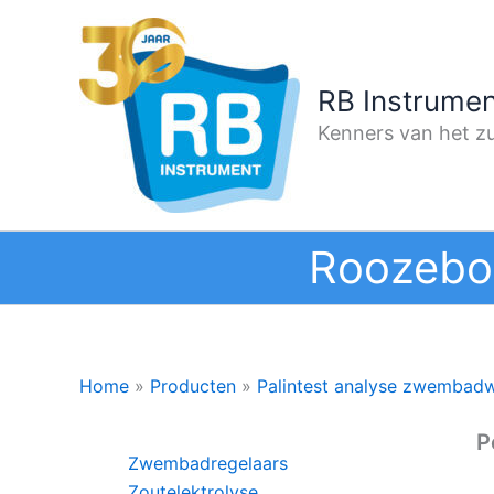
Ga
naar
de
RB Instrumen
inhoud
Kenners van het zu
Roozebo
Home
»
Producten
»
Palintest analyse zwembad
P
Zwembadregelaars
Zoutelektrolyse