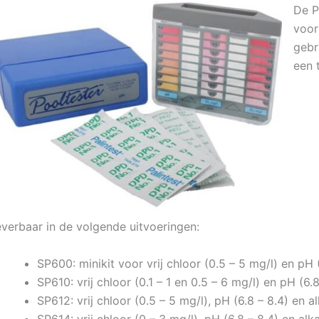
De P
voor
gebr
een 
verbaar in de volgende uitvoeringen:
SP600: minikit voor vrij chloor (0.5 – 5 mg/l) en pH 
SP610: vrij chloor (0.1 – 1 en 0.5 – 6 mg/l) en pH (6.8
SP612: vrij chloor (0.5 – 5 mg/l), pH (6.8 – 8.4) en al
SP614: vrij chloor (0 – 3 mg/l), pH (6.8 – 8.4) en alka