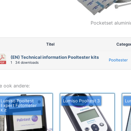
Pocketset alumin
Titel
Categor
(EN) Technical information Pooltester kits
Pooltester
1
34 downloads
e ook andere:
Lumiso Pooltest
Lumiso Pooltest 3
Lu
Expert Fotometer
Kit