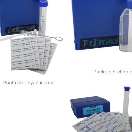
Pocketset chlori
Pooltester cyanuurzuur