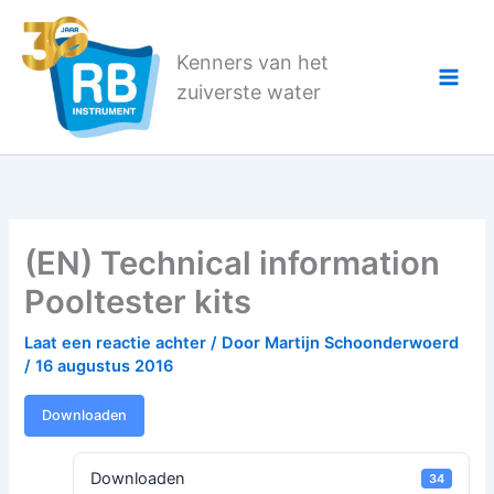
Ga
naar
Kenners van het
de
zuiverste water
inhoud
(EN) Technical information
Pooltester kits
Laat een reactie achter
/ Door
Martijn Schoonderwoerd
/
16 augustus 2016
Downloaden
Downloaden
34