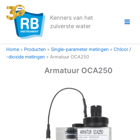
Ga
naar
Kenners van het
de
zuiverste water
inhoud
Home
»
Producten
»
Single-parameter metingen
»
Chloor /
-dioxide metingen
»
Armatuur OCA250
Armatuur OCA250