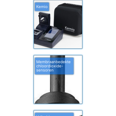
Kemio
Membraanbedekte
chloordioxide-
sensoren