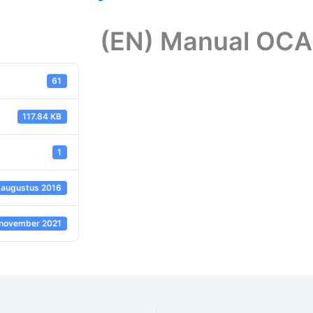
(EN) Manual OC
61
117.84 KB
1
 augustus 2016
 november 2021