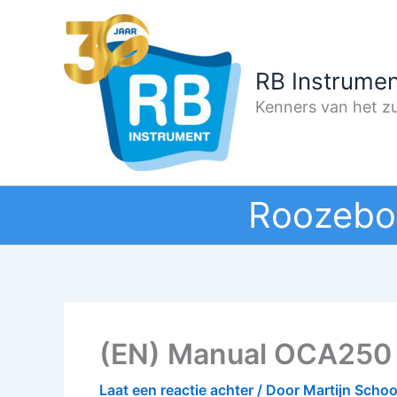
Ga
naar
de
RB Instrumen
inhoud
Kenners van het zu
Roozebo
(EN) Manual OCA250
Laat een reactie achter
/ Door
Martijn Scho