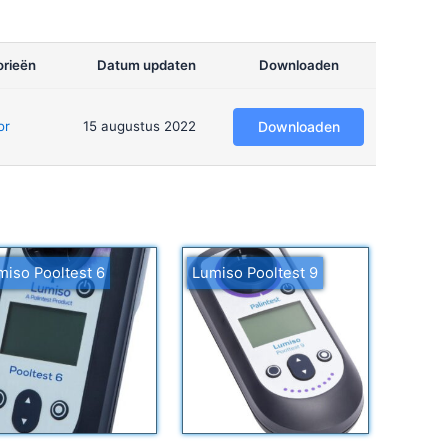
rieën
Datum updaten
Downloaden
or
15 augustus 2022
Downloaden
miso Pooltest 6
Lumiso Pooltest 9