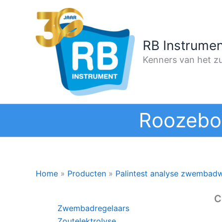
Ga
naar
de
RB Instrumen
inhoud
Kenners van het zu
Roozebo
Home
»
Producten
»
Palintest analyse zwembad
C
Zwembadregelaars
Zoutelektrolyse