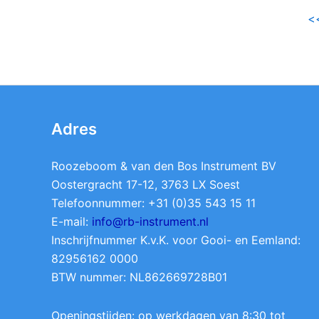
<
Adres
Roozeboom & van den Bos Instrument BV
Oostergracht 17-12, 3763 LX Soest
Telefoonnummer: +31 (0)35 543 15 11
E-mail:
info@rb-instrument.nl
Inschrijfnummer K.v.K. voor Gooi- en Eemland:
82956162 0000
BTW nummer: NL862669728B01
Openingstijden: op werkdagen van 8:30 tot