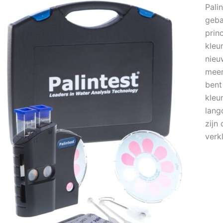
Pali
geba
prin
kleu
nieu
meer
bent
kleu
lang
zijn
verk