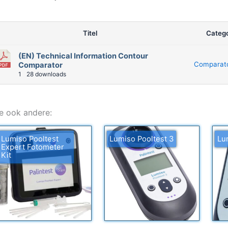
Titel
Catego
(EN) Technical Information Contour
Comparat
Comparator
1
28 downloads
e ook andere:
Lumiso Pooltest
Lumiso Pooltest 3
Lu
Expert Fotometer
Kit