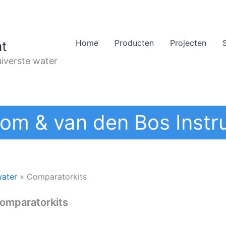
Home
Producten
Projecten
t
iverste water
om & van den Bos Instr
water
»
Comparatorkits
omparatorkits