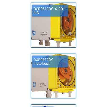
DSP9619DC 4-20
mA
DSP9619DC
instelbaar