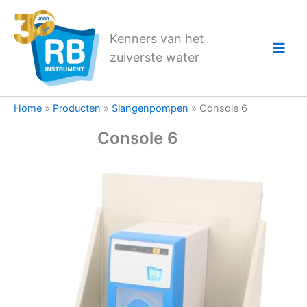
Ga
naar
Kenners van het
de
zuiverste water
inhoud
Home
»
Producten
»
Slangenpompen
»
Console 6
Console 6