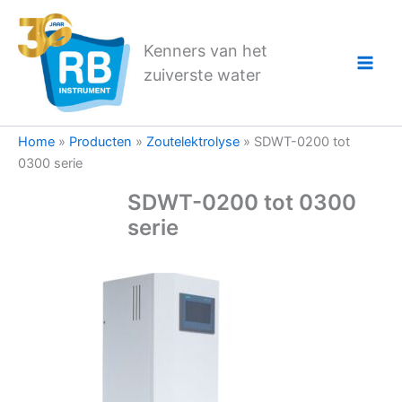
Ga
naar
Kenners van het
de
zuiverste water
inhoud
Home
»
Producten
»
Zoutelektrolyse
»
SDWT-0200 tot
0300 serie
SDWT-0200 tot 0300
serie