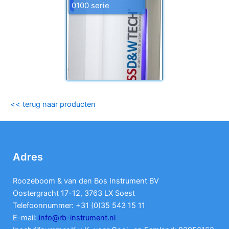
0100 serie
<< terug naar producten
Adres
Roozeboom & van den Bos Instrument BV
Oostergracht 17-12, 3763 LX Soest
Telefoonnummer: +31 (0)35 543 15 11
E-mail:
info@rb-instrument.nl