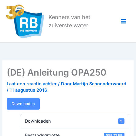
Ga
naar
Kenners van het
de
zuiverste water
inhoud
(DE) Anleitung OPA250
Laat een reactie achter
/ Door
Martijn Schoonderwoerd
/
11 augustus 2016
Downloaden
Downloaden
9
Bestandsgrootte
559.72 KB