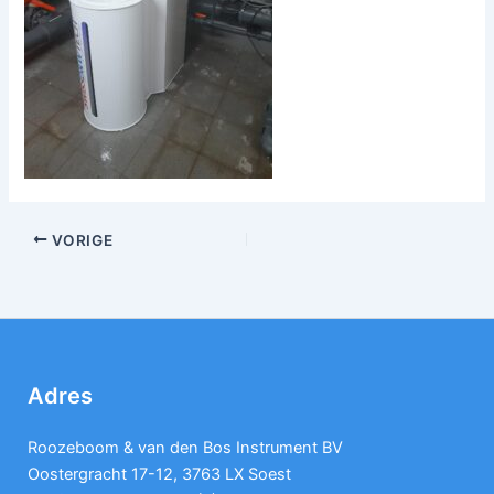
VORIGE
Adres
Roozeboom & van den Bos Instrument BV
Oostergracht 17-12, 3763 LX Soest