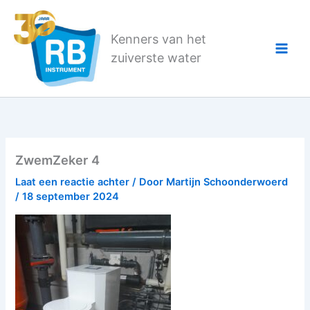
Ga
naar
Kenners van het
de
zuiverste water
inhoud
ZwemZeker 4
Laat een reactie achter
/ Door
Martijn Schoonderwoerd
/
18 september 2024