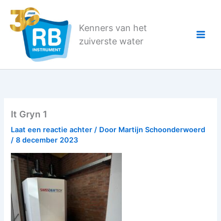
Ga
naar
Kenners van het
de
zuiverste water
inhoud
It Gryn 1
Laat een reactie achter
/ Door
Martijn Schoonderwoerd
/
8 december 2023