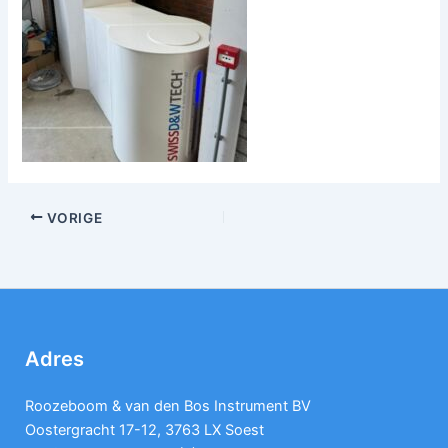
VORIGE
Adres
Roozeboom & van den Bos Instrument BV
Oostergracht 17-12, 3763 LX Soest