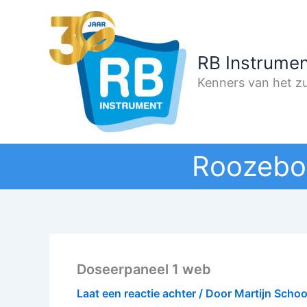
Ga
naar
de
RB Instrumen
inhoud
Kenners van het zu
Roozebo
Doseerpaneel 1 web
Laat een reactie achter
/ Door
Martijn Scho