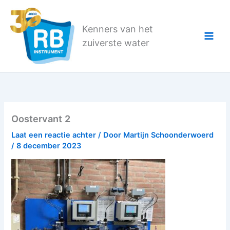
Ga
naar
Kenners van het
de
zuiverste water
inhoud
Oostervant 2
Laat een reactie achter
/ Door
Martijn Schoonderwoerd
/
8 december 2023