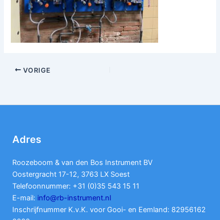
VORIGE
Adres
Roozeboom & van den Bos Instrument BV
Oostergracht 17-12, 3763 LX Soest
Telefoonnummer: +31 (0)35 543 15 11
E-mail:
info@rb-instrument.nl
Inschrijfnummer K.v.K. voor Gooi- en Eemland: 82956162