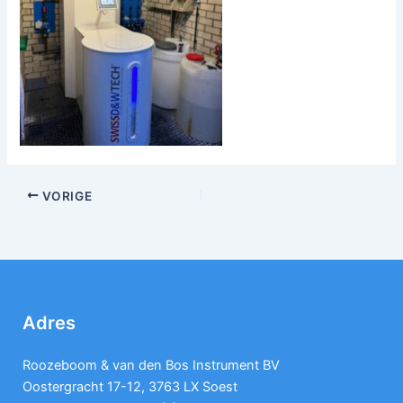
VORIGE
Adres
Roozeboom & van den Bos Instrument BV
Oostergracht 17-12, 3763 LX Soest