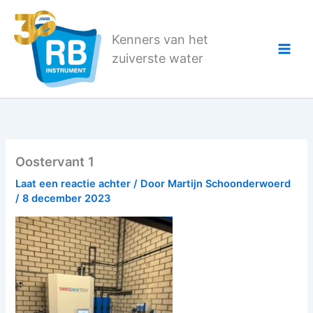
Ga
naar
Kenners van het
de
zuiverste water
inhoud
Oostervant 1
Laat een reactie achter
/ Door
Martijn Schoonderwoerd
/
8 december 2023