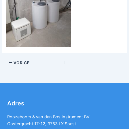
VORIGE
Adres
Roozeboom & van den Bos Instrument BV
Oostergracht 17-12, 3763 LX Soest