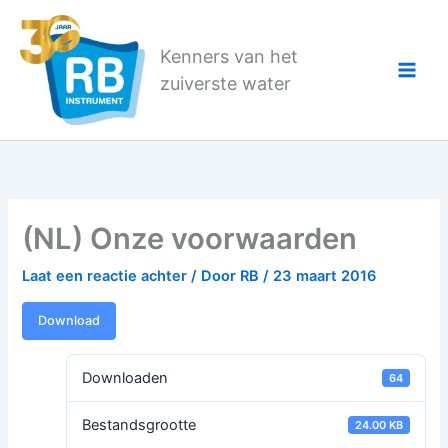
Ga
naar
Kenners van het
de
zuiverste water
inhoud
(NL) Onze voorwaarden
Laat een reactie achter
/ Door
RB
/
23 maart 2016
Download
Downloaden
64
Bestandsgrootte
24.00 KB