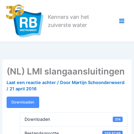
Ga
naar
Kenners van het
de
zuiverste water
inhoud
(NL) LMI slangaansluitingen
Laat een reactie achter
/ Door
Martijn Schoonderwoerd
/
21 april 2016
Downloaden
Downloaden
314
Bestandsgrootte
259.87 KB