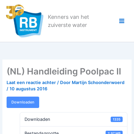
Ga
naar
Kenners van het
de
zuiverste water
inhoud
(NL) Handleiding Poolpac II
Laat een reactie achter
/ Door
Martijn Schoonderwoerd
/
10 augustus 2016
Downloaden
Downloaden
1335
Bestandsgrootte
2.97 MB