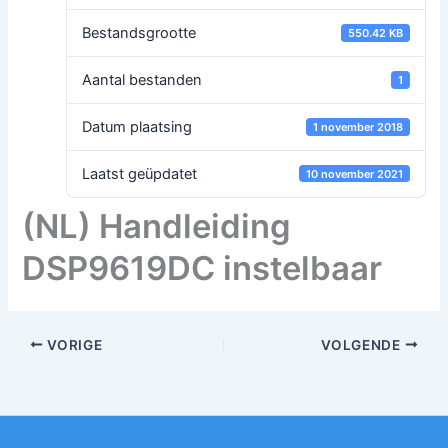
Bestandsgrootte
550.42 KB
Aantal bestanden
1
Datum plaatsing
1 november 2018
Laatst geüpdatet
10 november 2021
(NL) Handleiding
DSP9619DC instelbaar
VORIGE
VOLGENDE