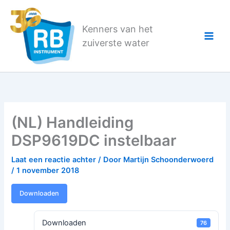
Ga
naar
Kenners van het
de
zuiverste water
inhoud
(NL) Handleiding
DSP9619DC instelbaar
Laat een reactie achter
/ Door
Martijn Schoonderwoerd
/
1 november 2018
Downloaden
Downloaden
76