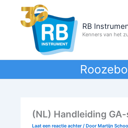
Ga
naar
de
RB Instrumen
inhoud
Kenners van het zu
Roozebo
(NL) Handleiding GA-
Laat een reactie achter
/ Door
Martijn Scho