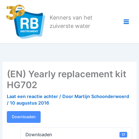
Ga
naar
Kenners van het
de
zuiverste water
inhoud
(EN) Yearly replacement kit
HG702
Laat een reactie achter
/ Door
Martijn Schoonderwoerd
/
10 augustus 2016
Downloaden
Downloaden
17