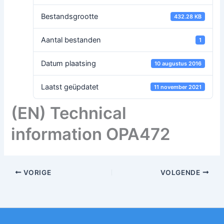
Bestandsgrootte
432.28 KB
Aantal bestanden
1
Datum plaatsing
10 augustus 2016
Laatst geüpdatet
11 november 2021
(EN) Technical
information OPA472
VORIGE
VOLGENDE