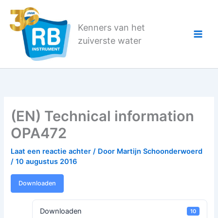
Ga
naar
Kenners van het
de
zuiverste water
inhoud
(EN) Technical information
OPA472
Laat een reactie achter
/ Door
Martijn Schoonderwoerd
/
10 augustus 2016
Downloaden
Downloaden
10