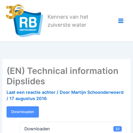
Ga
naar
Kenners van het
de
zuiverste water
inhoud
(EN) Technical information
Dipslides
Laat een reactie achter
/ Door
Martijn Schoonderwoerd
/
17 augustus 2016
Downloaden
Downloaden
22