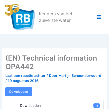
Ga
naar
Kenners van het
de
zuiverste water
inhoud
(EN) Technical information
OPA442
Laat een reactie achter
/ Door
Martijn Schoonderwoerd
/
10 augustus 2016
Downloaden
Downloaden
15