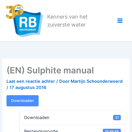
Ga
naar
Kenners van het
de
zuiverste water
inhoud
(EN) Sulphite manual
Laat een reactie achter
/ Door
Martijn Schoonderwoerd
/
17 augustus 2016
Downloaden
Downloaden
21
Bestandsgrootte
75.88 KB