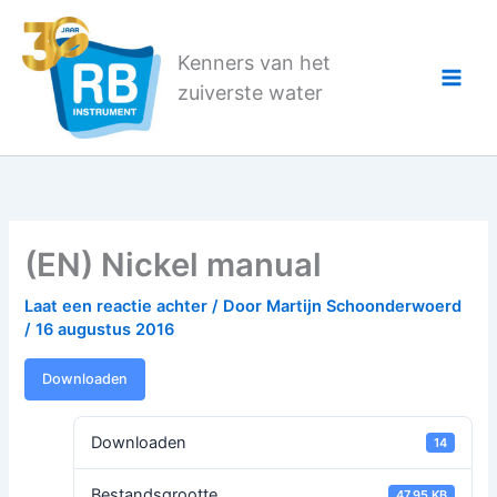
Ga
naar
Kenners van het
de
zuiverste water
inhoud
(EN) Nickel manual
Laat een reactie achter
/ Door
Martijn Schoonderwoerd
/
16 augustus 2016
Downloaden
Downloaden
14
Bestandsgrootte
47.95 KB