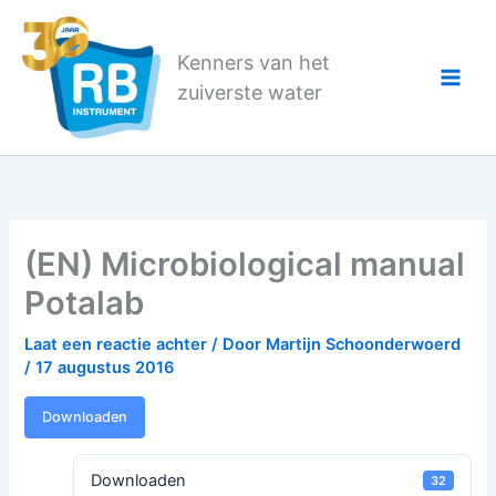
Ga
naar
Kenners van het
de
zuiverste water
inhoud
(EN) Microbiological manual
Potalab
Laat een reactie achter
/ Door
Martijn Schoonderwoerd
/
17 augustus 2016
Downloaden
Downloaden
32