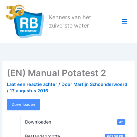
Ga
naar
Kenners van het
de
zuiverste water
inhoud
(EN) Manual Potatest 2
Laat een reactie achter
/ Door
Martijn Schoonderwoerd
/
17 augustus 2016
Downloaden
Downloaden
42
Bestandsgrootte
667.58 KB