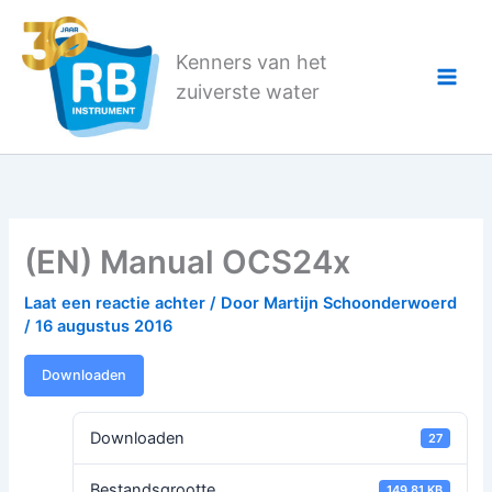
Ga
naar
Kenners van het
de
zuiverste water
inhoud
(EN) Manual OCS24x
Laat een reactie achter
/ Door
Martijn Schoonderwoerd
/
16 augustus 2016
Downloaden
Downloaden
27
Bestandsgrootte
149.81 KB