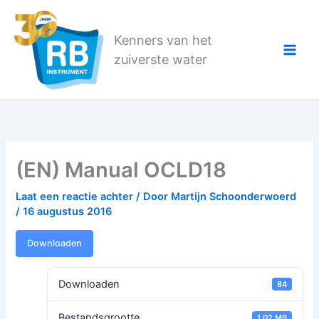
Ga
naar
Kenners van het
de
zuiverste water
inhoud
(EN) Manual OCLD18
Laat een reactie achter
/ Door
Martijn Schoonderwoerd
/
16 augustus 2016
Downloaden
Downloaden
84
Bestandsgrootte
1.02 MB