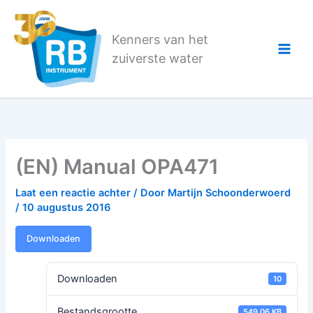
Ga
naar
Kenners van het
de
zuiverste water
inhoud
(EN) Manual OPA471
Laat een reactie achter
/ Door
Martijn Schoonderwoerd
/
10 augustus 2016
Downloaden
Downloaden
10
Bestandsgrootte
549.06 KB