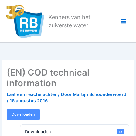
Ga
naar
Kenners van het
de
zuiverste water
inhoud
(EN) COD technical
information
Laat een reactie achter
/ Door
Martijn Schoonderwoerd
/
16 augustus 2016
Downloaden
Downloaden
13