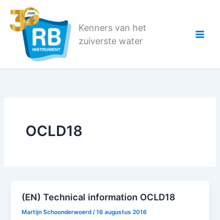
Ga
naar
Kenners van het
de
zuiverste water
inhoud
OCLD18
(EN) Technical information OCLD18
Martijn Schoonderwoerd
/
16 augustus 2016