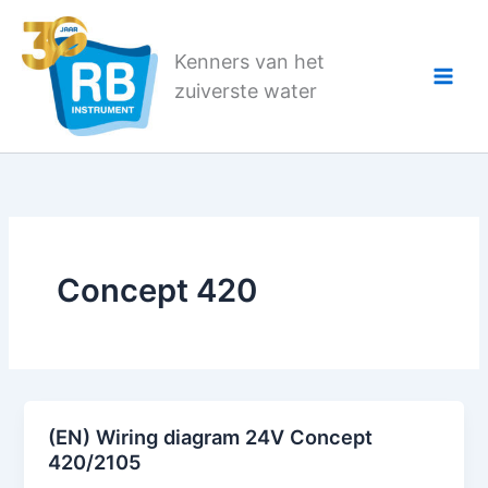
Ga
naar
Kenners van het
de
zuiverste water
inhoud
Concept 420
(EN) Wiring diagram 24V Concept
420/2105