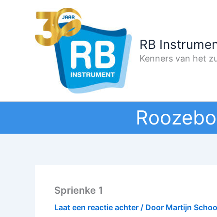
Ga
naar
de
RB Instrumen
inhoud
Kenners van het zu
Roozebo
Sprienke 1
Laat een reactie achter
/ Door
Martijn Scho