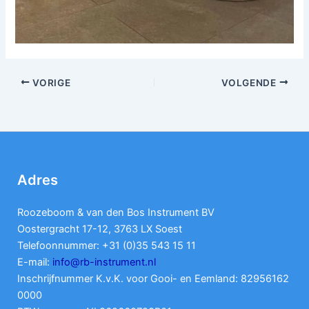
VORIGE
VOLGENDE
Adres
Roozeboom & van den Bos Instrument BV
Oostergracht 17-12, 3763 LX Soest
Telefoonnummer: +31 (0)35 543 15 11
E-mail:
info@rb-instrument.nl
Inschrijfnummer K.v.K. voor Gooi- en Eemland: 82956162
0000