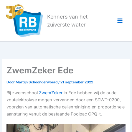
Ga
naar
Kenners van het
de
zuiverste water
inhoud
ZwemZeker Ede
Door
Martijn Schoonderwoerd
/
21 september 2022
Bij zwemschool
ZwemZeker
in Ede hebben wij de oude
zoutelektrolyse mogen vervangen door een SDWT-0200,
voorzien van automatische cellenreiniging en proportionele
aansturing vanuit de bestaande Poolpac CPQ-t.