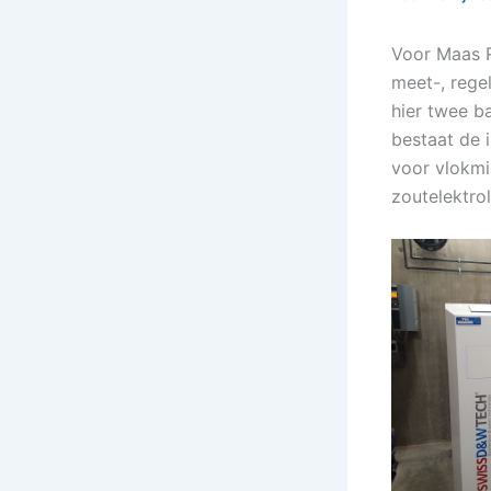
Voor Maas 
meet-, rege
hier twee b
bestaat de 
voor vlokmi
zoutelektrol