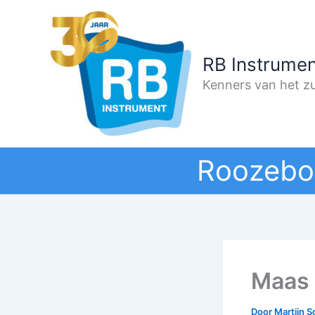
Ga
naar
de
RB Instrumen
inhoud
Kenners van het zu
Roozebo
Maas 
Door
Martijn 