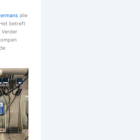
Hermans
alle
Het betreft
. Verder
npompen
 de