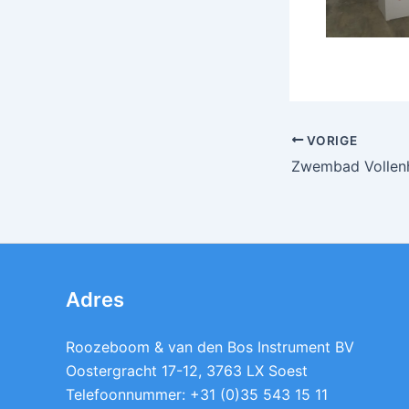
VORIGE
Zwembad Vollen
Adres
Roozeboom & van den Bos Instrument BV
Oostergracht 17-12, 3763 LX Soest
Telefoonnummer: +31 (0)35 543 15 11