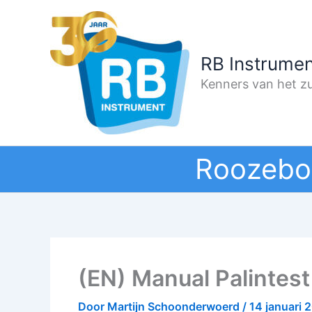
Ga
naar
de
RB Instrumen
inhoud
Kenners van het zu
Roozebo
(EN) Manual Palintest
Door
Martijn Schoonderwoerd
/
14 januari 