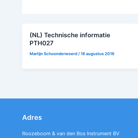
(NL) Technische informatie
PTH027
Martijn Schoonderwoerd
/
16 augustus 2016
Adres
Roozeboom & van den Bos Instrument BV