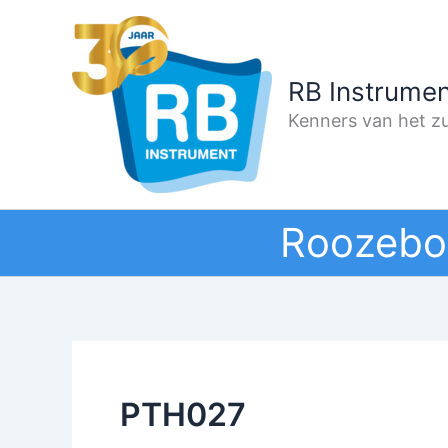
Ga
naar
de
RB Instrumen
inhoud
Kenners van het zu
Roozebo
PTH027