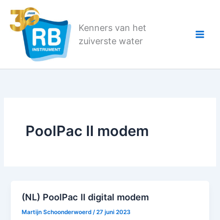
Ga
naar
Kenners van het
de
zuiverste water
inhoud
PoolPac II modem
(NL) PoolPac II digital modem
Martijn Schoonderwoerd
/
27 juni 2023