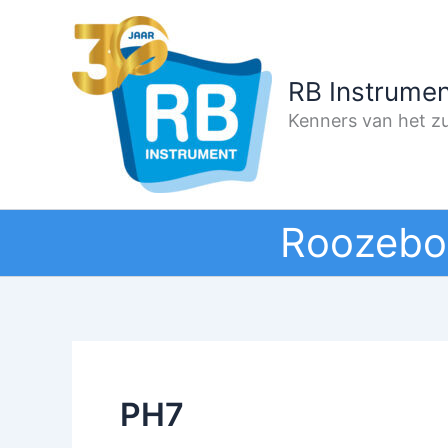
Ga
naar
de
RB Instrumen
inhoud
Kenners van het zu
Roozebo
PH7