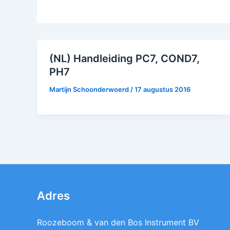
(NL) Handleiding PC7, COND7,
PH7
Martijn Schoonderwoerd
/
17 augustus 2016
Adres
Roozeboom & van den Bos Instrument BV