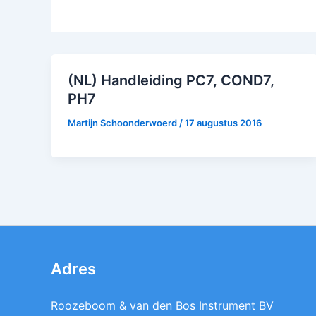
(NL) Handleiding PC7, COND7,
PH7
Martijn Schoonderwoerd
/
17 augustus 2016
Adres
Roozeboom & van den Bos Instrument BV