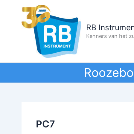
Ga
naar
de
RB Instrumen
inhoud
Kenners van het zu
Roozebo
PC7