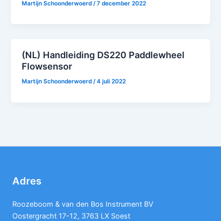
Martijn Schoonderwoerd
/
7 december 2022
(NL) Handleiding DS220 Paddlewheel
Flowsensor
Martijn Schoonderwoerd
/
4 juli 2022
Adres
Roozeboom & van den Bos Instrument BV
Oostergracht 17-12, 3763 LX Soest