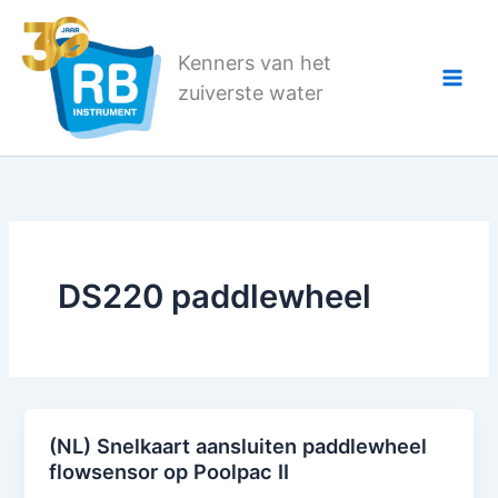
Ga
naar
Kenners van het
de
zuiverste water
inhoud
DS220 paddlewheel
(NL) Snelkaart aansluiten paddlewheel
flowsensor op Poolpac II