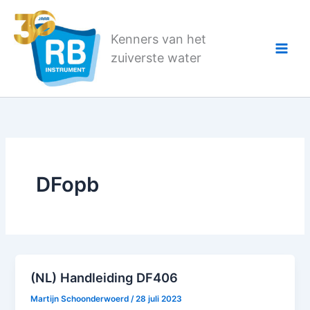
Ga
naar
Kenners van het
de
zuiverste water
inhoud
DFopb
(NL) Handleiding DF406
Martijn Schoonderwoerd
/
28 juli 2023